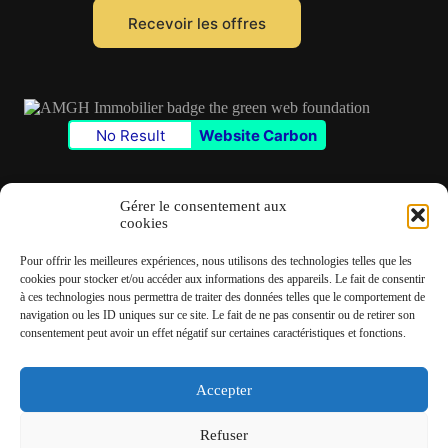
m
a
Recevoir les offres
i
l
*
No Result
Website Carbon
Gérer le consentement aux
cookies
Contact
Pour offrir les meilleures expériences, nous utilisons des technologies telles que les
✆
06 22 39 73 24
cookies pour stocker et/ou accéder aux informations des appareils. Le fait de consentir
à ces technologies nous permettra de traiter des données telles que le comportement de
navigation ou les ID uniques sur ce site. Le fait de ne pas consentir ou de retirer son
✉
contact@amgh-immobilier.com
consentement peut avoir un effet négatif sur certaines caractéristiques et fonctions.
Accepter
Copyright © 2026 - André Machado Gonzalez Immobilier
Refuser