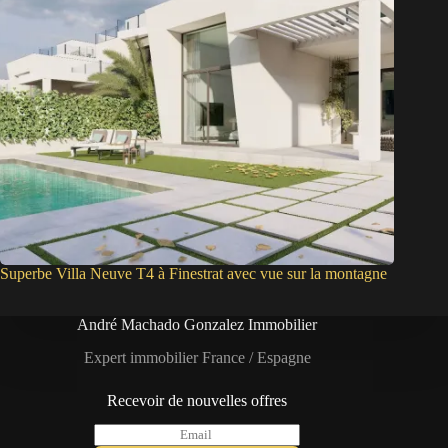
Superbe Villa Neuve T4 à Finestrat avec vue sur la montagne
André Machado Gonzalez Immobilier
Expert immobilier France / Espagne
Recevoir de nouvelles offres
E