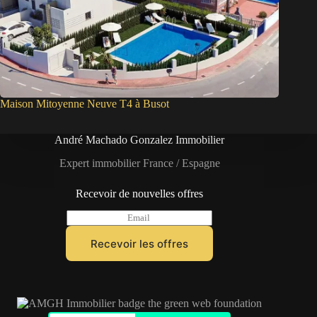
Maison Mitoyenne Neuve T4 à Busot
André Machado Gonzalez Immobilier
Expert immobilier France / Espagne
Recevoir de nouvelles offres
E
m
a
Recevoir les offres
i
l
*