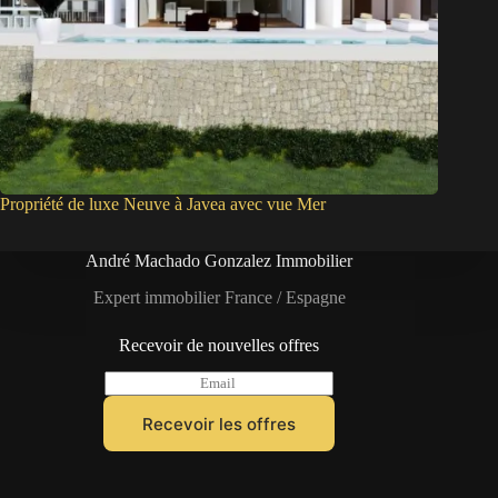
Propriété de luxe Neuve à Javea avec vue Mer
André Machado Gonzalez Immobilier
Expert immobilier France / Espagne
Recevoir de nouvelles offres
E
m
a
Recevoir les offres
i
l
*