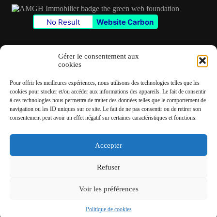
No Result
Website Carbon
Gérer le consentement aux
cookies
Contact
Pour offrir les meilleures expériences, nous utilisons des technologies telles que les
✆
06 22 39 73 24
cookies pour stocker et/ou accéder aux informations des appareils. Le fait de consentir
à ces technologies nous permettra de traiter des données telles que le comportement de
navigation ou les ID uniques sur ce site. Le fait de ne pas consentir ou de retirer son
✉
contact@amgh-immobilier.com
consentement peut avoir un effet négatif sur certaines caractéristiques et fonctions.
Accepter
Copyright © 2026 - André Machado Gonzalez Immobilier
Refuser
Mentions légales
Politique de cookies
Voir les préférences
Politique de cookies
Fait avec
♡
par
RampUP