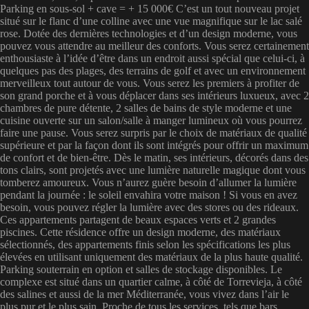
Parking en sous-sol + cave = + 15 000€ C’est un tout nouveau projet
situé sur le flanc d’une colline avec une vue magnifique sur le lac salé
rose. Dotée des dernières technologies et d’un design moderne, vous
pouvez vous attendre au meilleur des conforts. Vous serez certainement
enthousiaste à l’idée d’être dans un endroit aussi spécial que celui-ci, à
quelques pas des plages, des terrains de golf et avec un environnement
merveilleux tout autour de vous. Vous serez les premiers à profiter de
son grand porche et à vous déplacer dans ses intérieurs luxueux, avec 2
chambres de pure détente, 2 salles de bains de style moderne et une
cuisine ouverte sur un salon/salle à manger lumineux où vous pourrez
faire une pause. Vous serez surpris par le choix de matériaux de qualité
supérieure et par la façon dont ils sont intégrés pour offrir un maximum
de confort et de bien-être. Dès le matin, ses intérieurs, décorés dans des
tons clairs, sont projetés avec une lumière naturelle magique dont vous
tomberez amoureux. Vous n’aurez guère besoin d’allumer la lumière
pendant la journée : le soleil envahira votre maison ! Si vous en avez
besoin, vous pouvez régler la lumière avec des stores ou des rideaux.
Ces appartements partagent de beaux espaces verts et 2 grandes
piscines. Cette résidence offre un design moderne, des matériaux
sélectionnés, des appartements finis selon les spécifications les plus
élevées en utilisant uniquement des matériaux de la plus haute qualité.
Parking souterrain en option et salles de stockage disponibles. Le
complexe est situé dans un quartier calme, à côté de Torrevieja, à côté
des salines et aussi de la mer Méditerranée, vous vivez dans l’air le
plus pur et le plus sain. Proche de tous les services, tels que bars,