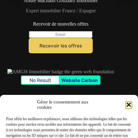
André Machado Gonzalez Immobilier
Expert immobilier France / Espagne
Recevoir de nouvelles offres
E
m
a
Recevoir les offres
i
l
*
No Result
Website Carbon
Gérer le consentement aux
cookies
Contact
Pour offrir les meilleures expériences, nous utilisons des technologies telles que les
✆
06 22 39 73 24
cookies pour stocker et/ou accéder aux informations des appareils. Le fait de consentir
à ces technologies nous permettra de traiter des données telles que le comportement de
navigation ou les ID uniques sur ce site. Le fait de ne pas consentir ou de retirer son