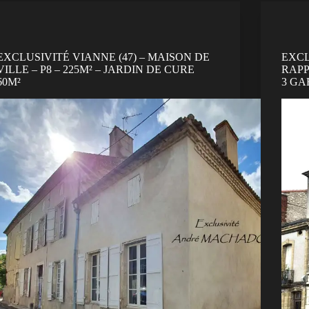
EXCLUSIVITÉ VIANNE (47) – MAISON DE
EXCL
VILLE – P8 – 225M² – JARDIN DE CURE
RAPP
60M²
3 GA