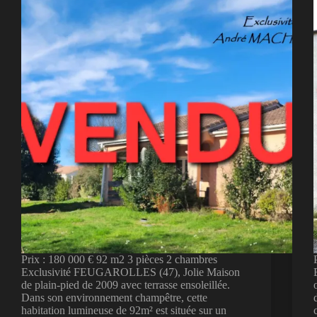
Prix : 180 000 € 92 m2 3 pièces 2 chambres
Exclusivité FEUGAROLLES (47), Jolie Maison
de plain-pied de 2009 avec terrasse ensoleillée.
Dans son environnement champêtre, cette
habitation lumineuse de 92m² est située sur un