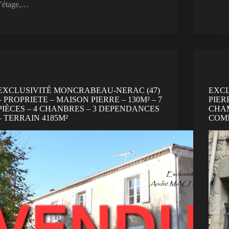
l’étage,…
EXCLUSIVITÉ MONCRABEAU-NERAC (47)
EXCL
– PROPRIETE – MAISON PIERRE – 130M² – 7
PIERR
PIÈCES – 4 CHANBRES – 3 DEPENDANCES
CHAM
– TERRAIN 4185M²
COM