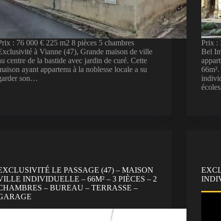
Prix : 76 000 € 225 m2 8 pièces 5 chambres
Prix 
Exclusivité à Vianne (47), Grande maison de ville
Bel I
au centre de la bastide avec jardin de curé. Cette
appar
maison ayant appartenu à la noblesse locale a su
66m². 
garder son…
indivi
école
EXCLUSIVITÉ LE PASSAGE (47) – MAISON
EXCL
VILLE INDIVIDUELLE – 66M² – 3 PIÈCES – 2
INDI
CHAMBRES – BUREAU – TERRASSE –
GARAGE