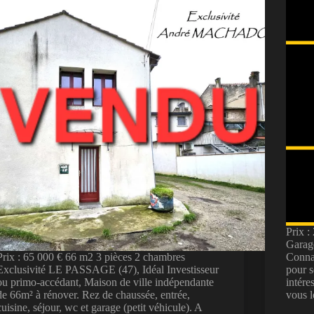
Prix 
Garage
Prix : 65 000 € 66 m2 3 pièces 2 chambres
Connai
Exclusivité LE PASSAGE (47), Idéal Investisseur
pour s
ou primo-accédant, Maison de ville indépendante
intére
de 66m² à rénover. Rez de chaussée, entrée,
vous 
cuisine, séjour, wc et garage (petit véhicule). A