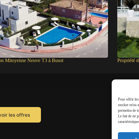
on Mitoyenne Neuve T3 à Busot
Propriété 
Pour offrir le
stocker et/ou 
permettra de t
oir les offres
Le fait de ne 
caractéristique