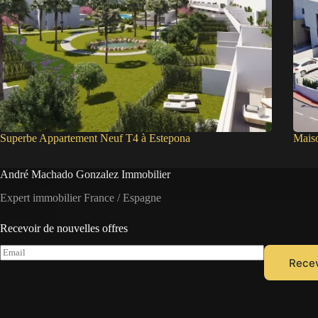
Superbe Appartement Neuf T4 à Estepona
Mais
André Machado Gonzalez Immobilier
Expert immobilier France / Espagne
Recevoir de nouvelles offres
E
Recev
m
a
i
l
*