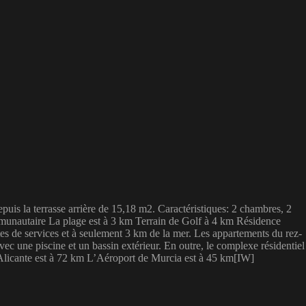
is la terrasse arrière de 15,18 m2. Caractéristiques: 2 chambres, 2
mmunautaire La plage est à 3 km Terrain de Golf à 4 km Résidence
s de services et à seulement 3 km de la mer. Les appartements du rez-
ec une piscine et un bassin extérieur. En outre, le complexe résidentiel
d’Alicante est à 72 km L’Aéroport de Murcia est à 45 km[IW]