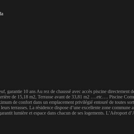
da
 garantie 10 ans Au rez de chaussé avec accès piscine directement depu
se arrière de 15,18 m2, Terrasse avant de 33,81 m2 ….etc…. Piscine Co
imum de confort dans un emplacement privilégié entouré de toutes sorte
e leurs terrasses. La résidence dispose d’une excellente zone commune av
i garantit lumière et espace dans chacun de ses logements. L’Aéroport 