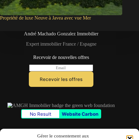
Propriété de luxe Neuve à Javea avec vue Mer
André Machado Gonzalez Immobilier
Expert immobilier France / Espagne
Recevoir de nouvelles offres
E
m
a
Recevoir les offres
i
l
*
No Result
Website Carbon
Gérer le consentement aux