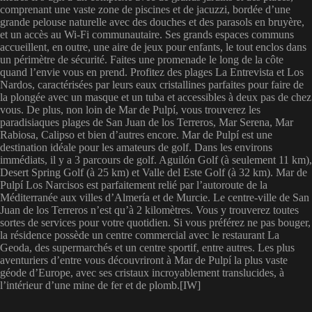
comprenant une vaste zone de piscines et de jacuzzi, bordée d’une
grande pelouse naturelle avec des douches et des parasols en bruyère,
et un accès au Wi-Fi communautaire. Ses grands espaces communs
accueillent, en outre, une aire de jeux pour enfants, le tout enclos dans
un périmètre de sécurité. Faites une promenade le long de la côte
quand l’envie vous en prend. Profitez des plages La Entrevista et Los
Nardos, caractérisées par leurs eaux cristallines parfaites pour faire de
la plongée avec un masque et un tuba et accessibles à deux pas de chez
vous. De plus, non loin de Mar de Pulpí, vous trouverez les
paradisiaques plages de San Juan de los Terreros, Mar Serena, Mar
Rabiosa, Calipso et bien d’autres encore. Mar de Pulpí est une
destination idéale pour les amateurs de golf. Dans les environs
immédiats, il y a 3 parcours de golf. Aguilón Golf (à seulement 11 km),
Desert Spring Golf (à 25 km) et Valle del Este Golf (à 32 km). Mar de
Pulpí Los Narcisos est parfaitement relié par l’autoroute de la
Méditerranée aux villes d’Almería et de Murcie. Le centre-ville de San
Juan de los Terreros n’est qu’à 2 kilomètres. Vous y trouverez toutes
sortes de services pour votre quotidien. Si vous préférez ne pas bouger,
la résidence possède un centre commercial avec le restaurant La
Geoda, des supermarchés et un centre sportif, entre autres. Les plus
aventuriers d’entre vous découvriront à Mar de Pulpí la plus vaste
géode d’Europe, avec ses cristaux incroyablement translucides, à
l’intérieur d’une mine de fer et de plomb.[IW]