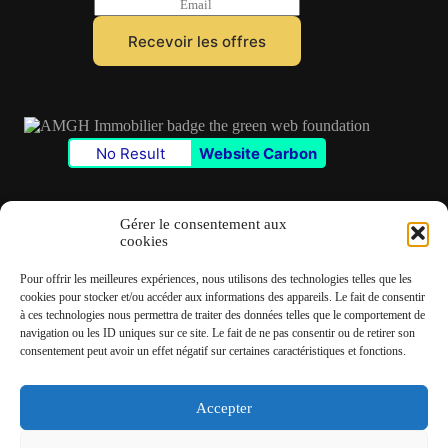
E
m
a
Recevoir les offres
i
l
*
No Result
Website Carbon
Gérer le consentement aux
cookies
Contact
Pour offrir les meilleures expériences, nous utilisons des technologies telles que les
✆
06 22 39 73 24
cookies pour stocker et/ou accéder aux informations des appareils. Le fait de consentir
à ces technologies nous permettra de traiter des données telles que le comportement de
navigation ou les ID uniques sur ce site. Le fait de ne pas consentir ou de retirer son
✉
contact@amgh-immobilier.com
consentement peut avoir un effet négatif sur certaines caractéristiques et fonctions.
Accepter
Copyright © 2026 - André Machado Gonzalez Immobilier