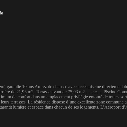
da
 garantie 10 ans Au rez de chaussé avec accès piscine directement depu
se arrière de 21,93 m2, Terrasse avant de 75,93 m2 ….etc…. Piscine Co
imum de confort dans un emplacement privilégié entouré de toutes sorte
e leurs terrasses. La résidence dispose d’une excellente zone commune av
i garantit lumière et espace dans chacun de ses logements. L’Aéroport 