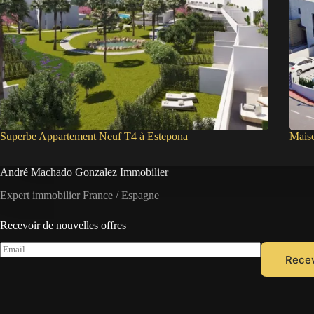
Superbe Appartement Neuf T4 à Estepona
Mais
André Machado Gonzalez Immobilier
Expert immobilier France / Espagne
Recevoir de nouvelles offres
E
Recev
m
a
i
l
*