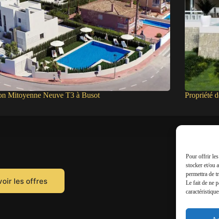
on Mitoyenne Neuve T3 à Busot
Propriété 
Pour offrir le
stocker et/ou 
permettra de t
oir les offres
Le fait de ne 
caractéristique