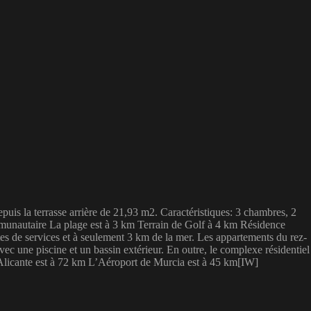
is la terrasse arrière de 21,93 m2. Caractéristiques: 3 chambres, 2
mmunautaire La plage est à 3 km Terrain de Golf à 4 km Résidence
s de services et à seulement 3 km de la mer. Les appartements du rez-
ec une piscine et un bassin extérieur. En outre, le complexe résidentiel
d’Alicante est à 72 km L’Aéroport de Murcia est à 45 km[IW]