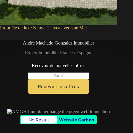
Propriété de luxe Neuve à Javea avec vue Mer
André Machado Gonzalez Immobilier
Expert immobilier France / Espagne
Recevoir de nouvelles offres
E
m
a
Recevoir les offres
i
l
*
No Result
Website Carbon