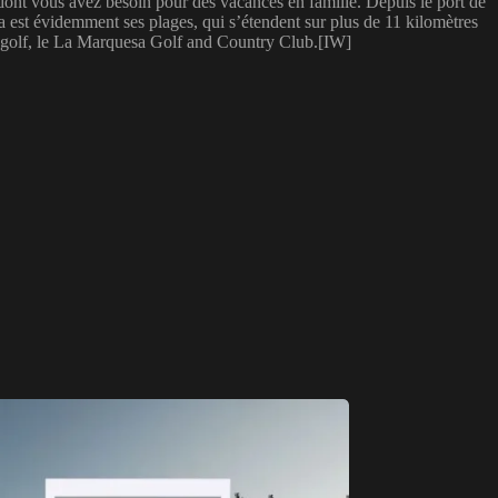
 dont vous avez besoin pour des vacances en famille. Depuis le port de
la est évidemment ses plages, qui s’étendent sur plus de 11 kilomètres
de golf, le La Marquesa Golf and Country Club.[IW]