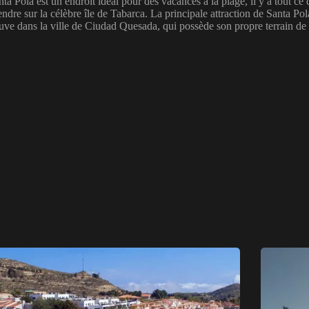
 Pola est un endroit idéal pour des vacances à la plage, il y a tout ce
ndre sur la célèbre île de Tabarca. La principale attraction de Santa Po
ouve dans la ville de Ciudad Quesada, qui possède son propre terrain 