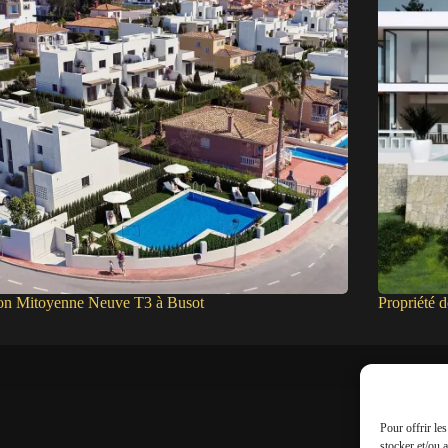
on Mitoyenne Neuve T3 à Busot
Propriété 
Pour offrir le
stocker et/ou 