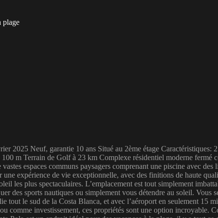
a plage
er 2025 Neuf, garantie 10 ans Situé au 2ème étage Caractéristiques: 2 
100 m Terrain de Golf à 23 km Complexe résidentiel moderne fermé co
astes espaces communs paysagers comprenant une piscine avec des lits 
une expérience de vie exceptionnelle, avec des finitions de haute qualit
oleil les plus spectaculaires. L’emplacement est tout simplement imbatta
quer des sports nautiques ou simplement vous détendre au soleil. Vous s
ie tout le sud de la Costa Blanca, et avec l’aéroport en seulement 15 m
comme investissement, ces propriétés sont une option incroyable. Cont