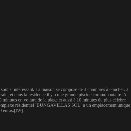
sont si intéressant. La maison se compose de 3 chambres à coucher, 3
rrain, et dans la résidence il y a une grande piscine communautaire. A
0 minutes en voiture de la plage et aussi à 10 minutes du plus célèbre
és. Le complexe résidentiel ¨BUNGAVILLAS SOL¨ a un emplacement unique
00 euros.[IW]