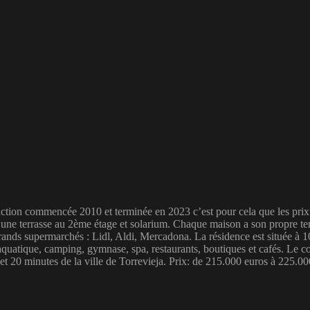
ion commencée 2010 et terminée en 2023 c’est pour cela que les prix 
e, une terrasse au 2ème étage et solarium. Chaque maison a son propre te
grands supermarchés : Lidl, Aldi, Mercadona. La résidence est située à 1
parc aquatique, camping, gymnase, spa, restaurants, boutiques et caf
 et 20 minutes de la ville de Torrevieja. Prix: de 215.000 euros à 225.0