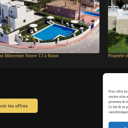
on Mitoyenne Neuve T3 à Busot
Propriété 
Pour offrir le
stocker et/ou 
permettra de t
oir les offres
Le fait de ne 
caractéristique