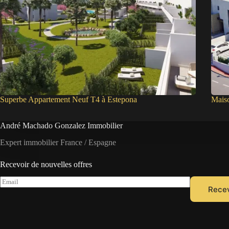
Superbe Appartement Neuf T4 à Estepona
Mais
André Machado Gonzalez Immobilier
Expert immobilier France / Espagne
Recevoir de nouvelles offres
E
Recev
m
a
i
l
*