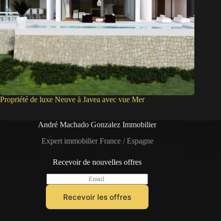
Propriété de luxe Neuve à Javea avec vue Mer
André Machado Gonzalez Immobilier
Expert immobilier France / Espagne
Recevoir de nouvelles offres
E
m
a
Recevoir les offres
i
l
*