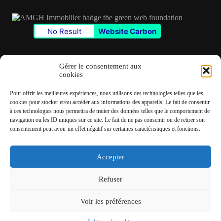
No Result
Website Carbon
Gérer le consentement aux
cookies
Contact
Pour offrir les meilleures expériences, nous utilisons des technologies telles que les
✆
06 22 39 73 24
cookies pour stocker et/ou accéder aux informations des appareils. Le fait de consentir
à ces technologies nous permettra de traiter des données telles que le comportement de
navigation ou les ID uniques sur ce site. Le fait de ne pas consentir ou de retirer son
✉
contact@amgh-immobilier.com
consentement peut avoir un effet négatif sur certaines caractéristiques et fonctions.
Accepter
Copyright © 2026 - André Machado Gonzalez Immobilier
Refuser
Mentions légales
Politique de cookies
Voir les préférences