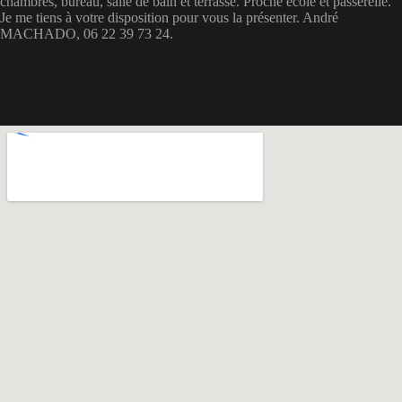
chambres, bureau, salle de bain et terrasse. Proche école et passerelle.
Je me tiens à votre disposition pour vous la présenter. André
MACHADO, 06 22 39 73 24.