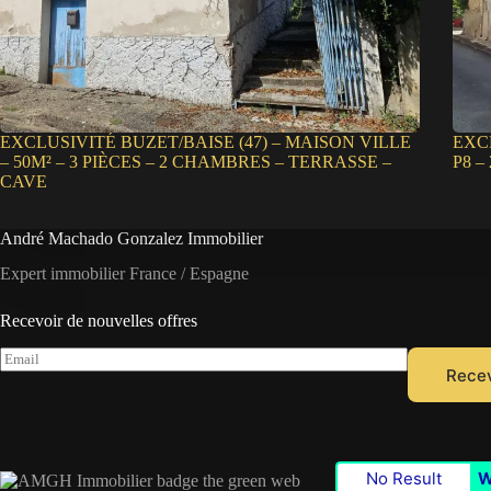
EXCLUSIVITÉ BUZET/BAISE (47) – MAISON VILLE
EXCL
– 50M² – 3 PIÈCES – 2 CHAMBRES – TERRASSE –
P8 –
CAVE
André Machado Gonzalez Immobilier
Expert immobilier France / Espagne
Recevoir de nouvelles offres
E
Recev
m
a
i
l
*
No Result
W