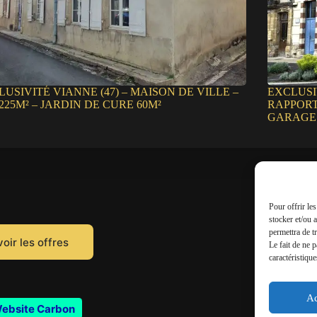
USIVITÉ VIANNE (47) – MAISON DE VILLE –
EXCLUSI
 225M² – JARDIN DE CURE 60M²
RAPPORT 
GARAGES
Pour offrir le
stocker et/ou 
permettra de t
oir les offres
Le fait de ne 
caractéristique
Ac
ebsite Carbon