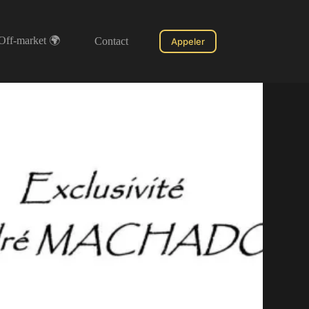
Off-market 🌍
Contact
Appeler