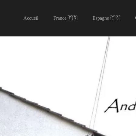
Accueil
France 🇫🇷
Espagne 🇪🇸