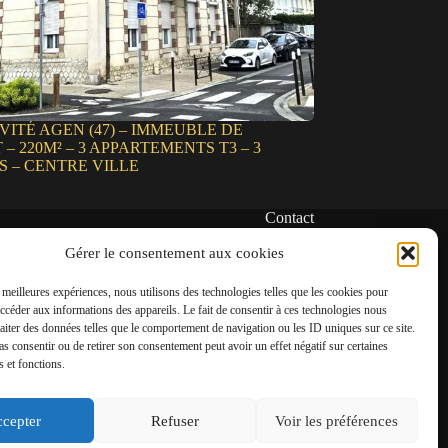
VITÉ AGEN (47) – IMMEUBLE DE
– 220M² – 3 APPARTEMENTS T3 – 3
 – CENTRE VILLE
Contact
✆
Gérer le consentement aux cookies
06 22 39 73 24
s meilleures expériences, nous utilisons des technologies telles que les cookies pour
✉
accéder aux informations des appareils. Le fait de consentir à ces technologies nous
contact@amgh-immobilier.com
raiter des données telles que le comportement de navigation ou les ID uniques sur ce site.
pas consentir ou de retirer son consentement peut avoir un effet négatif sur certaines
s et fonctions.
cepter
Refuser
Voir les préférences