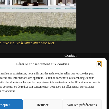
de luxe Neuve à Javea avec vue Mer
Contact
✆
Gérer le consentement aux cookies
06 22 39 73 24
s meilleures expériences, nous utilisons des technologies telles que les cookies pour
✉
accéder aux informations des appareils. Le fait de consentir à ces technologies nous
contact@amgh-immobilier.com
raiter des données telles que le comportement de navigation ou les ID uniques sur ce site.
pas consentir ou de retirer son consentement peut avoir un effet négatif sur certaines
s et fonctions.
cepter
Refuser
Voir les préférences