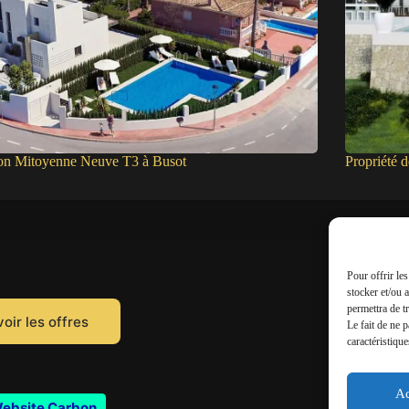
on Mitoyenne Neuve T3 à Busot
Propriété 
Pour offrir le
stocker et/ou 
permettra de t
oir les offres
Le fait de ne 
caractéristique
Ac
ebsite Carbon