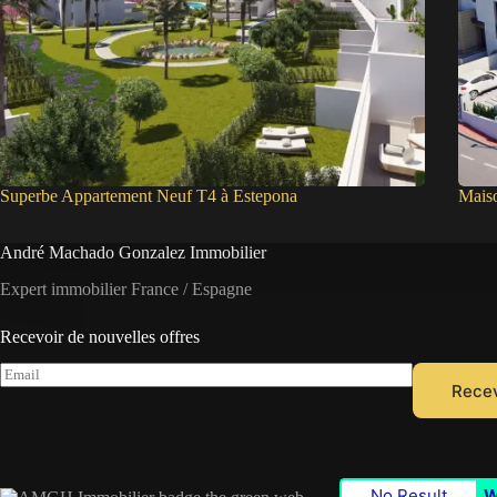
Superbe Appartement Neuf T4 à Estepona
Mais
André Machado Gonzalez Immobilier
Expert immobilier France / Espagne
Recevoir de nouvelles offres
E
Recev
m
a
i
l
*
No Result
W