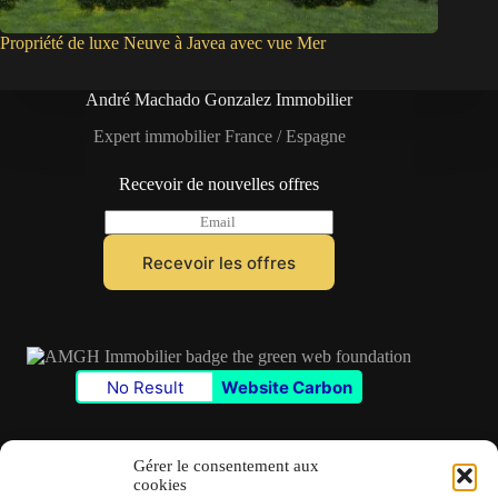
Propriété de luxe Neuve à Javea avec vue Mer
André Machado Gonzalez Immobilier
Expert immobilier France / Espagne
Recevoir de nouvelles offres
E
m
a
Recevoir les offres
i
l
*
No Result
Website Carbon
Gérer le consentement aux
cookies
Contact