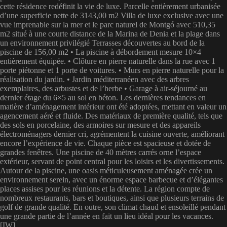
cette résidence redéfinit la vie de luxe. Parcelle entièrement urbanisée
d’une superficie nette de 3143,00 m2 Villa de luxe exclusive avec une
vue imprenable sur la mer et le parc naturel de Montgó avec 510,35
m2 situé à une courte distance de la Marina de Denia et la plage dans
un environnement privilégié Terrasses découvertes au bord de la
piscine de 156,00 m2 • La piscine à débordement mesure 10×4
entièrement équipée. • Clôture en pierre naturelle dans la rue avec 1
porte piétonne et 1 porte de voitures. • Murs en pierre naturelle pour la
réalisation du jardin. • Jardin méditerranéen avec des arbres
exemplaires, des arbustes et de l’herbe • Garage à air-séjourné au
dernier étage du 6×5 au sol en béton. Les dernières tendances en
matière d’aménagement intérieur ont été adoptées, mettant en valeur un
agencement aéré et fluide. Des matériaux de première qualité, tels que
des sols en porcelaine, des armoires sur mesure et des appareils
électroménagers dernier cri, agrémentent la cuisine ouverte, améliorant
encore l’expérience de vie. Chaque pièce est spacieuse et dotée de
grandes fenêtres. Une piscine de 40 mètres carrés orne l’espace
extérieur, servant de point central pour les loisirs et les divertissements.
Autour de la piscine, une oasis méticuleusement aménagée crée un
environnement serein, avec un énorme espace barbecue et d’élégantes
places assises pour les réunions et la détente. La région compte de
nombreux restaurants, bars et boutiques, ainsi que plusieurs terrains de
golf de grande qualité. En outre, son climat chaud et ensoleillé pendant
une grande partie de l’année en fait un lieu idéal pour les vacances.
[IW]