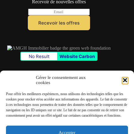
Recevoir de nouvelles offres
E
m
a
Recevoir les offres
i
l
*
No Result
Website Carbon
Gérer le consentement aux
cookies
Contact
Pour offrir les meilleures expériences, nous utilisons des technologies telles que les
✆
06 22 39 73 24
cookies pour stocker et/ou accéder aux informations des appareils. Le fait de consentir
à ces technologies nous permettra de traiter des données telles que le comportement de
navigation ou les ID uniques sur ce site. Le fait de ne pas consentir ou de retirer son
✉
contact@amgh-immobilier.com
consentement peut avoir un effet négatif sur certaines caractéristiques et fonctions.
Accepter