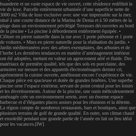
buanderie et un vaste espace de vie ouvert, cette résidence redéfinit la
vie de luxe. Parcelle entièrement urbanisée d’une superficie nette de
3000 m2 Villa de luxe exclusive avec une vue imprenable sur la mer,
situé à une courte distance de la Marina de Denia et à 50 mètres de la
plage dans un environnement privilégié Terrasses découvertes au bord
de la piscine • La piscine à débordement entièrement équipée. •
Clôture en pierre naturelle dans la rue avec 1 porte piétonne et 1 porte
de voitures. • Murs en pierre naturelle pour la réalisation du jardin. •
Jardin méditerranéen avec des arbres exemplaires, des arbustes et de
l’herbe Les dernières tendances en matière d’aménagement intérieur
ont été adoptées, mettant en valeur un agencement aéré et fluide. Des
matériaux de première qualité, tels que des sols en porcelaine, des
armoires sur mesure et des appareils électroménagers dernier cri,
agrémentent la cuisine ouverte, améliorant encore l’expérience de vie.
Chaque pièce est spacieuse et dotée de grandes fenêtres. Une superbe
piscine orne l’espace extérieur, servant de point central pour les loisirs
et les divertissements. Autour de la piscine, une oasis méticuleusement
aménagée crée un environnement serein, avec un énorme espace
barbecue et d’élégantes places assises pour les réunions et la détente.
La région compte de nombreux restaurants, bars et boutiques, ainsi que
plusieurs terrains de golf de grande qualité. En outre, son climat chaud
et ensoleillé pendant une grande partie de l’année en fait un lieu idéal
pour les vacances.[IW]