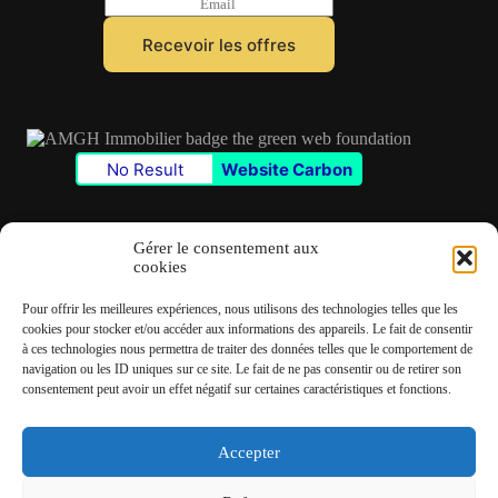
E
m
a
Recevoir les offres
i
l
*
No Result
Website Carbon
Gérer le consentement aux
cookies
Contact
Pour offrir les meilleures expériences, nous utilisons des technologies telles que les
✆
06 22 39 73 24
cookies pour stocker et/ou accéder aux informations des appareils. Le fait de consentir
à ces technologies nous permettra de traiter des données telles que le comportement de
navigation ou les ID uniques sur ce site. Le fait de ne pas consentir ou de retirer son
✉
contact@amgh-immobilier.com
consentement peut avoir un effet négatif sur certaines caractéristiques et fonctions.
Accepter
Copyright © 2026 - André Machado Gonzalez Immobilier