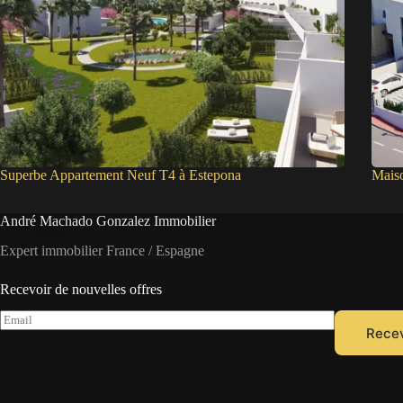
Superbe Appartement Neuf T4 à Estepona
Mais
André Machado Gonzalez Immobilier
Expert immobilier France / Espagne
Recevoir de nouvelles offres
E
Recev
m
a
i
l
*