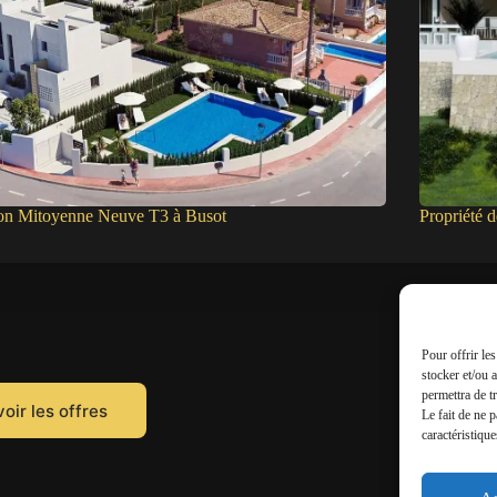
on Mitoyenne Neuve T3 à Busot
Propriété 
Pour offrir le
stocker et/ou 
permettra de t
oir les offres
Le fait de ne 
caractéristique