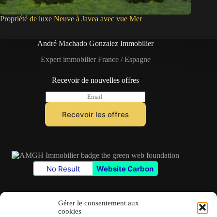
Propriété de luxe Neuve à Javea avec vue Mer
André Machado Gonzalez Immobilier
Expert immobilier France / Espagne
Recevoir de nouvelles offres
E
m
a
Recevoir les offres
i
l
*
No Result
Website Carbon
Gérer le consentement aux
cookies
Contact