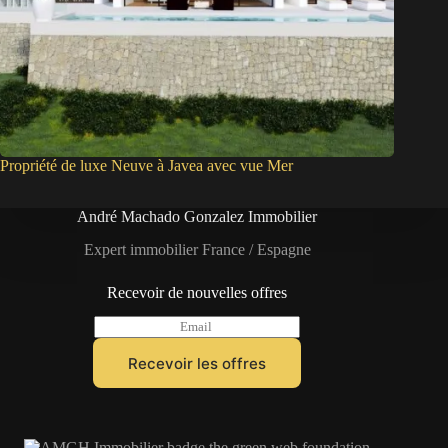
Propriété de luxe Neuve à Javea avec vue Mer
André Machado Gonzalez Immobilier
Expert immobilier France / Espagne
Recevoir de nouvelles offres
E
m
a
Recevoir les offres
i
l
*