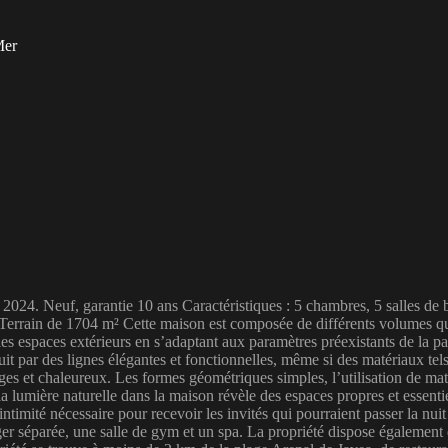
Mer
24. Neuf, garantie 10 ans Caractéristiques : 5 chambres, 5 salles de ba
errain de 1704 m² Cette maison est composée de différents volumes qui 
 espaces extérieurs en s’adaptant aux paramètres préexistants de la parc
uit par des lignes élégantes et fonctionnelles, même si des matériaux tels
es et chaleureux. Les formes géométriques simples, l’utilisation de mat
 lumière naturelle dans la maison révèle des espaces propres et essentie
intimité nécessaire pour recevoir les invités qui pourraient passer la nu
anger séparée, une salle de gym et un spa. La propriété dispose égalemen