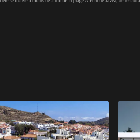
riété se trouve à moins de 2 km de la plage Arenal de Javea, de restaura