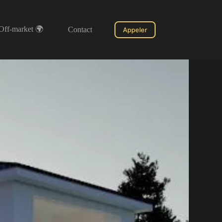
Off-market 🌍
Contact
Appeler