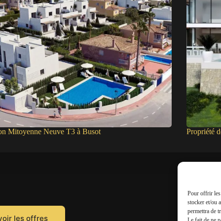
on Mitoyenne Neuve T3 à Busot
Propriété 
Pour offrir le
stocker et/ou 
permettra de t
oir les offres
Le fait de ne 