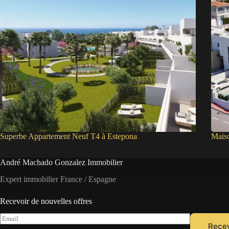
Superbe Appartement Neuf T4 à Estepona
Mais
André Machado Gonzalez Immobilier
Expert immobilier France / Espagne
Recevoir de nouvelles offres
E
Recev
m