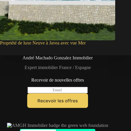
Propriété de luxe Neuve à Javea avec vue Mer
André Machado Gonzalez Immobilier
Expert immobilier France / Espagne
Recevoir de nouvelles offres
E
m
a
Recevoir les offres
i
l
*