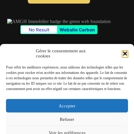
l
*
No Result
Website Carbon
Gérer le consentement aux
cookies
Contact
Pour offrir les meilleures expériences, nous utilisons des technologies telles que les
✆
06 22 39 73 24
cookies pour stocker et/ou accéder aux informations des appareils. Le fait de consentir
à ces technologies nous permettra de traiter des données telles que le comportement de
navigation ou les ID uniques sur ce site. Le fait de ne pas consentir ou de retirer son
✉
contact@amgh-immobilier.com
consentement peut avoir un effet négatif sur certaines caractéristiques et fonctions.
Accepter
Copyright © 2026 - André Machado Gonzalez Immobilier
Refuser
Mentions légales
Politique de cookies
Voir les préférences