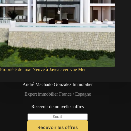
Propriété de luxe Neuve à Javea avec vue Mer
André Machado Gonzalez Immobilier
Expert immobilier France / Espagne
Recevoir de nouvelles offres
E
m
a
Recevoir les offres
i