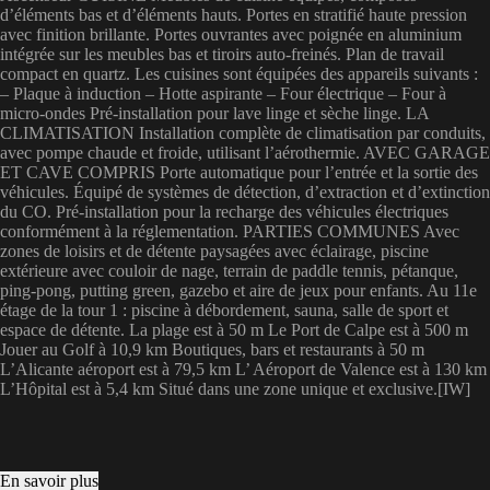
d’éléments bas et d’éléments hauts. Portes en stratifié haute pression
avec finition brillante. Portes ouvrantes avec poignée en aluminium
intégrée sur les meubles bas et tiroirs auto-freinés. Plan de travail
compact en quartz. Les cuisines sont équipées des appareils suivants :
– Plaque à induction – Hotte aspirante – Four électrique – Four à
micro-ondes Pré-installation pour lave linge et sèche linge. LA
CLIMATISATION Installation complète de climatisation par conduits,
avec pompe chaude et froide, utilisant l’aérothermie. AVEC GARAGE
ET CAVE COMPRIS Porte automatique pour l’entrée et la sortie des
véhicules. Équipé de systèmes de détection, d’extraction et d’extinction
du CO. Pré-installation pour la recharge des véhicules électriques
conformément à la réglementation. PARTIES COMMUNES Avec
zones de loisirs et de détente paysagées avec éclairage, piscine
extérieure avec couloir de nage, terrain de paddle tennis, pétanque,
ping-pong, putting green, gazebo et aire de jeux pour enfants. Au 11e
étage de la tour 1 : piscine à débordement, sauna, salle de sport et
espace de détente. La plage est à 50 m Le Port de Calpe est à 500 m
Jouer au Golf à 10,9 km Boutiques, bars et restaurants à 50 m
L’Alicante aéroport est à 79,5 km L’ Aéroport de Valence est à 130 km
L’Hôpital est à 5,4 km Situé dans une zone unique et exclusive.[IW]
En savoir plus