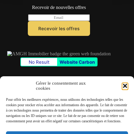
Recevoir de nouvelles offres
E
m
a
Recevoir les offres
i
l
*
No Result
Website Carbon
Gérer le consentement aux
cookies
Contact
Pour offrir les meilleures expériences, nous utilisons des technologies telles que les
✆
06 22 39 73 24
cookies pour stocker et/ou accéder aux informations des appareils. Le fait de consentir
à ces technologies nous permettra de traiter des données telles que le comportement de
navigation ou les ID uniques sur ce site. Le fait de ne pas consentir ou de retirer son
✉
contact@amgh-immobilier.com
consentement peut avoir un effet négatif sur certaines caractéristiques et fonctions.