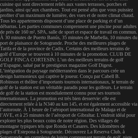
cuisine qui sont directement reliés aux vastes terrasses, porches et
jardins, ainsi qu’aux chambres. Tout est pensé afin que vous puissiez
profiter d’un maximum de lumière, des vues et de notre climat chaud.
Tous les appartements disposent d’une place de parking et d’un
débarras. Les parties communes comprennent une piscine pour adultes
de près de 160 m², SPA, salle de sport et espace de travail en commun.
À 30 minutes de Puerto Banús, 35 minutes de Marbella, 10 minutes du
port de plaisance de Sotogrande. Proche des meilleures plages de
Tarifa et de la province de Cadix. Certains des meilleurs terrains de
golf d’Europe se trouvent à 10 minutes de la promotion. CLUB DE
GOLF FINCA CORTESIN: L’un des meilleurs terrains de golf
d’Espagne, salué par le prestigieux magazine Golf Digest.
L’intégration du paysage méditerranéen dans le parcours crée un
design harmonieux qui captive le joueur. Conçu par Cabell B.
Robinson et théâtre d’importants tournois internationaux, le terrain de
golf de la station est un véritable paradis pour les golfeurs. Le terrain
de golf de la station est mondialement connu pour ses tournois
internationaux. La promotion est très bien desservie: elle est
directement reliée à la N340 au km 145, et est également accessible via
l’autoroute. À 1 heure de l’aéroport international de Malaga et de
l’AVE, et à 25 minutes de l’aéroport de Gibraltar. L’endroit idéal pour
explorer les plus beaux coins de notre région. Des villages de
montagne typiques tels que Ronda et Casares. Des kilomètres de
plages d’Estepona à Sotogrande. Découvrez La Reserva Club, à
Sotogrande, un complexe de loisirs comprenant terrain de golf, piste