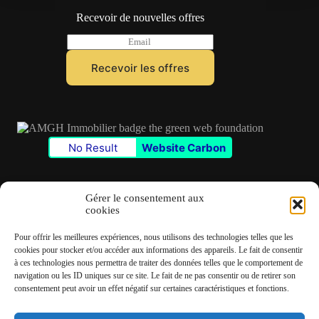
Recevoir de nouvelles offres
E
m
a
Recevoir les offres
i
l
*
No Result
Website Carbon
Gérer le consentement aux
cookies
Contact
Pour offrir les meilleures expériences, nous utilisons des technologies telles que les
✆
06 22 39 73 24
cookies pour stocker et/ou accéder aux informations des appareils. Le fait de consentir
à ces technologies nous permettra de traiter des données telles que le comportement de
navigation ou les ID uniques sur ce site. Le fait de ne pas consentir ou de retirer son
✉
contact@amgh-immobilier.com
consentement peut avoir un effet négatif sur certaines caractéristiques et fonctions.