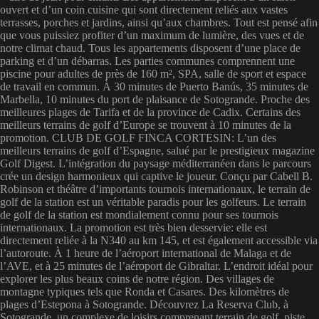
ouvert et d’un coin cuisine qui sont directement reliés aux vastes
terrasses, porches et jardins, ainsi qu’aux chambres. Tout est pensé afin
que vous puissiez profiter d’un maximum de lumière, des vues et de
notre climat chaud. Tous les appartements disposent d’une place de
parking et d’un débarras. Les parties communes comprennent une
piscine pour adultes de près de 160 m², SPA, salle de sport et espace
de travail en commun. À 30 minutes de Puerto Banús, 35 minutes de
Marbella, 10 minutes du port de plaisance de Sotogrande. Proche des
meilleures plages de Tarifa et de la province de Cadix. Certains des
meilleurs terrains de golf d’Europe se trouvent à 10 minutes de la
promotion. CLUB DE GOLF FINCA CORTESIN: L’un des
meilleurs terrains de golf d’Espagne, salué par le prestigieux magazine
Golf Digest. L’intégration du paysage méditerranéen dans le parcours
crée un design harmonieux qui captive le joueur. Conçu par Cabell B.
Robinson et théâtre d’importants tournois internationaux, le terrain de
golf de la station est un véritable paradis pour les golfeurs. Le terrain
de golf de la station est mondialement connu pour ses tournois
internationaux. La promotion est très bien desservie: elle est
directement reliée à la N340 au km 145, et est également accessible via
l’autoroute. À 1 heure de l’aéroport international de Malaga et de
l’AVE, et à 25 minutes de l’aéroport de Gibraltar. L’endroit idéal pour
explorer les plus beaux coins de notre région. Des villages de
montagne typiques tels que Ronda et Casares. Des kilomètres de
plages d’Estepona à Sotogrande. Découvrez La Reserva Club, à
Sotogrande, un complexe de loisirs comprenant terrain de golf, piste