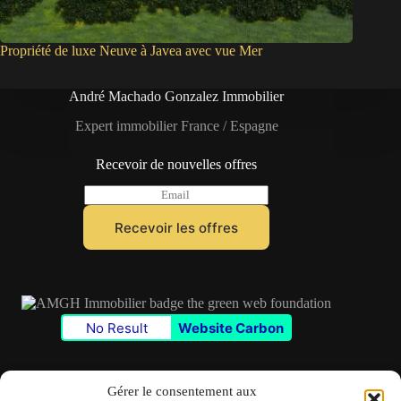
Propriété de luxe Neuve à Javea avec vue Mer
André Machado Gonzalez Immobilier
Expert immobilier France / Espagne
Recevoir de nouvelles offres
E
m
a
Recevoir les offres
i
l
*
No Result
Website Carbon
Gérer le consentement aux