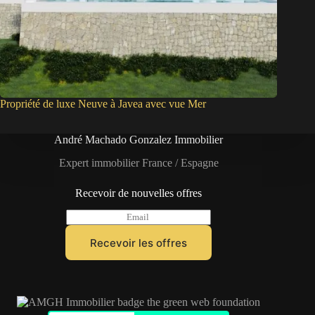
Propriété de luxe Neuve à Javea avec vue Mer
André Machado Gonzalez Immobilier
Expert immobilier France / Espagne
Recevoir de nouvelles offres
E
m
a
Recevoir les offres
i
l
*