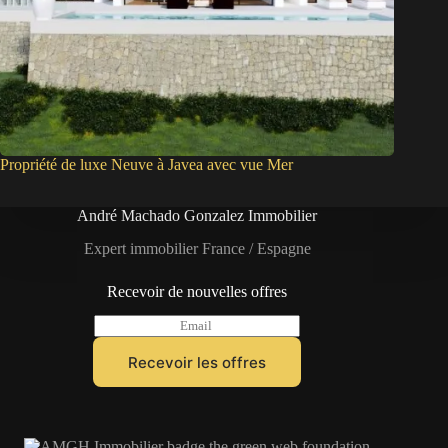
Propriété de luxe Neuve à Javea avec vue Mer
André Machado Gonzalez Immobilier
Expert immobilier France / Espagne
Recevoir de nouvelles offres
E
m
a
Recevoir les offres
i
l
*