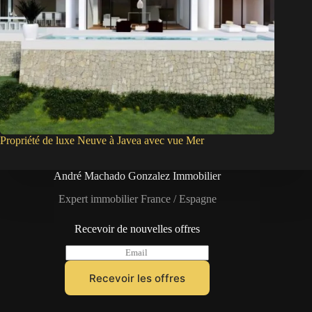
Propriété de luxe Neuve à Javea avec vue Mer
André Machado Gonzalez Immobilier
Expert immobilier France / Espagne
Recevoir de nouvelles offres
E
m
a
Recevoir les offres
i
l
*