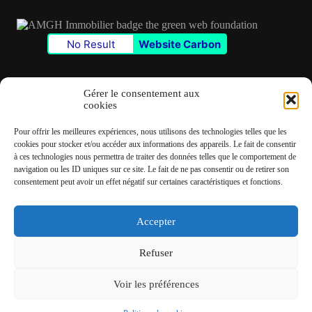
No Result
Website Carbon
Gérer le consentement aux
cookies
Contact
Pour offrir les meilleures expériences, nous utilisons des technologies telles que les
✆
06 22 39 73 24
cookies pour stocker et/ou accéder aux informations des appareils. Le fait de consentir
à ces technologies nous permettra de traiter des données telles que le comportement de
navigation ou les ID uniques sur ce site. Le fait de ne pas consentir ou de retirer son
✉
contact@amgh-immobilier.com
consentement peut avoir un effet négatif sur certaines caractéristiques et fonctions.
Accepter
Copyright © 2026 - André Machado Gonzalez Immobilier
Refuser
Mentions légales
Politique de cookies
Voir les préférences