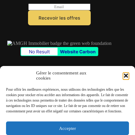
E
m
a
Recevoir les offres
i
l
*
No Result
Website Carbon
Gérer le consentement aux
cookies
Contact
Pour offrir les meilleures expériences, nous utilisons des technologies telles que les
✆
06 22 39 73 24
cookies pour stocker et/ou accéder aux informations des appareils. Le fait de consentir
à ces technologies nous permettra de traiter des données telles que le comportement de
navigation ou les ID uniques sur ce site. Le fait de ne pas consentir ou de retirer son
✉
contact@amgh-immobilier.com
consentement peut avoir un effet négatif sur certaines caractéristiques et fonctions.
Accepter
Copyright © 2026 - André Machado Gonzalez Immobilier