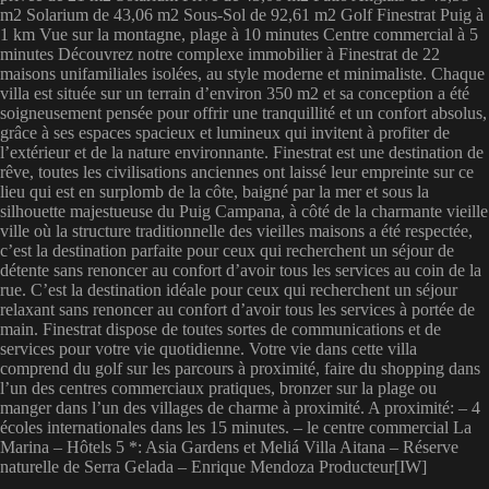
m2 Solarium de 43,06 m2 Sous-Sol de 92,61 m2 Golf Finestrat Puig à
1 km Vue sur la montagne, plage à 10 minutes Centre commercial à 5
minutes Découvrez notre complexe immobilier à Finestrat de 22
maisons unifamiliales isolées, au style moderne et minimaliste. Chaque
villa est située sur un terrain d’environ 350 m2 et sa conception a été
soigneusement pensée pour offrir une tranquillité et un confort absolus,
grâce à ses espaces spacieux et lumineux qui invitent à profiter de
l’extérieur et de la nature environnante. Finestrat est une destination de
rêve, toutes les civilisations anciennes ont laissé leur empreinte sur ce
lieu qui est en surplomb de la côte, baigné par la mer et sous la
silhouette majestueuse du Puig Campana, à côté de la charmante vieille
ville où la structure traditionnelle des vieilles maisons a été respectée,
c’est la destination parfaite pour ceux qui recherchent un séjour de
détente sans renoncer au confort d’avoir tous les services au coin de la
rue. C’est la destination idéale pour ceux qui recherchent un séjour
relaxant sans renoncer au confort d’avoir tous les services à portée de
main. Finestrat dispose de toutes sortes de communications et de
services pour votre vie quotidienne. Votre vie dans cette villa
comprend du golf sur les parcours à proximité, faire du shopping dans
l’un des centres commerciaux pratiques, bronzer sur la plage ou
manger dans l’un des villages de charme à proximité. A proximité: – 4
écoles internationales dans les 15 minutes. – le centre commercial La
Marina – Hôtels 5 *: Asia Gardens et Meliá Villa Aitana – Réserve
naturelle de Serra Gelada – Enrique Mendoza Producteur[IW]