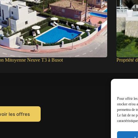
on Mitoyenne Neuve T3 à Busot
Propriété 
Pour offrir le
stocker et/ou 
permettra de t
oir les offres
Le fait de ne 
caractéristique