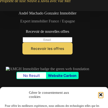
Propriété de luxe Neuve à Javea avec vue Mer
André Machado Gonzalez Immobilier
Expert immobilier France / Espagne
Recevoir de nouvelles offres
E
m
a
Recevoir les offres
i
l
*
No Result
Website Carbon
Gérer le consentement aux
cookies
Contact
Pour offrir les meilleures expériences, nous utilisons des technologies telles que les