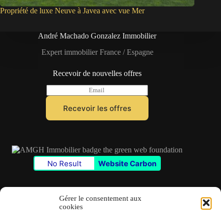
Propriété de luxe Neuve à Javea avec vue Mer
André Machado Gonzalez Immobilier
Expert immobilier France / Espagne
Recevoir de nouvelles offres
E
m
a
Recevoir les offres
i
l
*
No Result
Website Carbon
Gérer le consentement aux
cookies
Contact