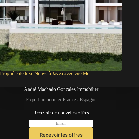
Propriété de luxe Neuve à Javea avec vue Mer
André Machado Gonzalez Immobilier
Expert immobilier France / Espagne
Recevoir de nouvelles offres
E
m
a
Recevoir les offres
i