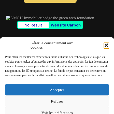
l
*
No Result
Website Carbon
Gérer le consentement aux
cookies
Contact
Pour offrir les meilleures expériences, nous utilisons des technologies telles que les
✆
06 22 39 73 24
cookies pour stocker et/ou accéder aux informations des appareils. Le fait de consentir
à ces technologies nous permettra de traiter des données telles que le comportement de
navigation ou les ID uniques sur ce site. Le fait de ne pas consentir ou de retirer son
✉
contact@amgh-immobilier.com
consentement peut avoir un effet négatif sur certaines caractéristiques et fonctions.
Accepter
Copyright © 2026 - André Machado Gonzalez Immobilier
Refuser
Mentions légales
Politique de cookies
Voir les préférences