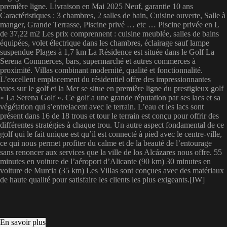
première ligne. Livraison en Mai 2025 Neuf, garantie 10 ans
Caractéristiques : 3 chambres, 2 salles de bain, Cuisine ouverte, Salle à
manger, Grande Terrasse, Piscine privé … etc … Piscine privée en L
de 37,22 m2 Les prix comprennent : cuisine meublée, salles de bains
équipées, volet électrique dans les chambres, éclairage sauf lampe
suspendue Plages à 1,7 km La Résidence est située dans le Golf La
Serena Commerces, bars, supermarché et autres commerces à
proximité. Villas combinant modernité, qualité et fonctionnalité.
L’excellent emplacement du résidentiel offre des impressionnantes
vues sur le golf et la Mer se situe en première ligne du prestigieux golf
« La Serena Golf ». Ce golf a une grande réputation par ses lacs et sa
végétation qui s’entrelacent avec le terrain. L’eau et les lacs sont
présent dans 16 de 18 trous et tour le terrain est conçu pour offrir des
différentes stratégies à chaque trou. Un autre aspect fondamental de ce
golf qui le fait unique est qu’il est connecté à pied avec le centre-ville,
ce qui nous permet profiter du calme et de la beauté de l’entourage
sans renoncer aux services que la ville de los Alcázares nous offre. 55
minutes en voiture de l’aéroport d’Alicante (90 km) 30 minutes en
voiture de Murcia (35 km) Les Villas sont conçues avec des matériaux
de haute qualité pour satisfaire les clients les plus exigeants.[IW]
En savoir plus