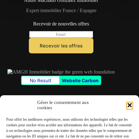
André Machado Gonzalez Immobilier
Expert immobilier France / Espagne
Recevoir de nouvelles offres
E
m
a
Recevoir les offres
i
l
*
No Result
Website Carbon
Gérer le consentement aux
cookies
Contact
Pour offrir les meilleures expériences, nous utilisons des technologies telles que les
✆
06 22 39 73 24
cookies pour stocker et/ou accéder aux informations des appareils. Le fait de consentir
à ces technologies nous permettra de traiter des données telles que le comportement de
navigation ou les ID uniques sur ce site. Le fait de ne pas consentir ou de retirer son