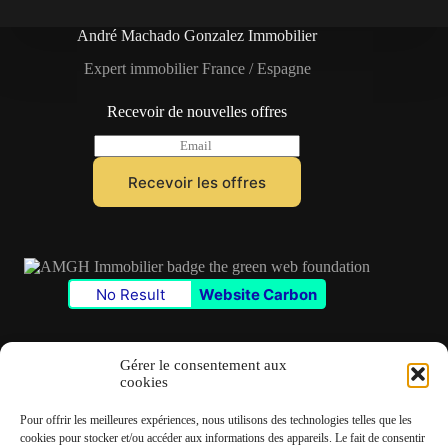
André Machado Gonzalez Immobilier
Expert immobilier France / Espagne
Recevoir de nouvelles offres
E
m
a
Recevoir les offres
i
l
*
No Result
Website Carbon
Gérer le consentement aux
cookies
Contact
Pour offrir les meilleures expériences, nous utilisons des technologies telles que les
✆
06 22 39 73 24
cookies pour stocker et/ou accéder aux informations des appareils. Le fait de consentir