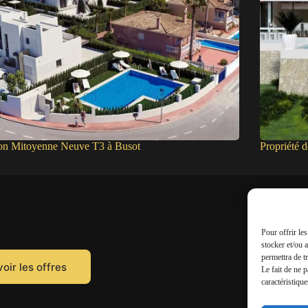
on Mitoyenne Neuve T3 à Busot
Propriété 
Pour offrir le
stocker et/ou 
permettra de t
oir les offres
Le fait de ne 
caractéristique