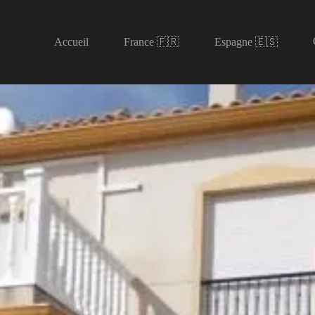
Accueil
France 🇫🇷
Espagne 🇪🇸