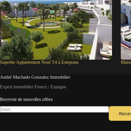
Superbe Appartement Neuf T4 à Estepona
Mais
André Machado Gonzalez Immobilier
Expert immobilier France / Espagne
Recevoir de nouvelles offres
E
Recev
m
a
i
l