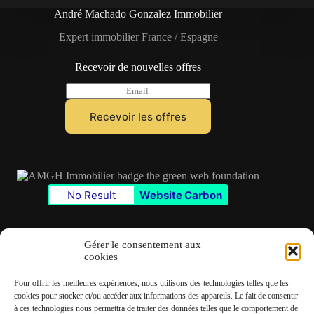
André Machado Gonzalez Immobilier
Expert immobilier France / Espagne
Recevoir de nouvelles offres
E
m
a
Recevoir les offres
i
l
*
No Result
Website Carbon
Gérer le consentement aux
cookies
Contact
Pour offrir les meilleures expériences, nous utilisons des technologies telles que les
✆
06 22 39 73 24
cookies pour stocker et/ou accéder aux informations des appareils. Le fait de consentir
à ces technologies nous permettra de traiter des données telles que le comportement de