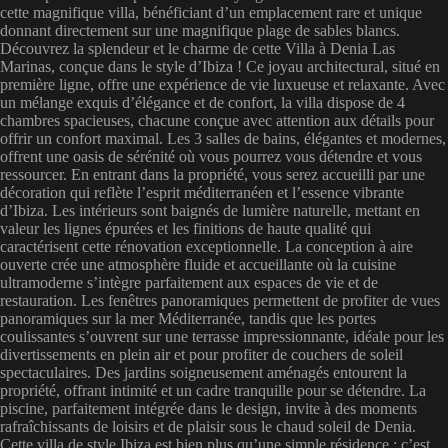
cette magnifique villa, bénéficiant d’un emplacement rare et unique
donnant directement sur une magnifique plage de sables blancs.
Découvrez la splendeur et le charme de cette Villa à Denia Las
Marinas, conçue dans le style d’Ibiza ! Ce joyau architectural, situé en
première ligne, offre une expérience de vie luxueuse et relaxante. Avec
un mélange exquis d’élégance et de confort, la villa dispose de 4
chambres spacieuses, chacune conçue avec attention aux détails pour
offrir un confort maximal. Les 3 salles de bains, élégantes et modernes,
offrent une oasis de sérénité où vous pourrez vous détendre et vous
ressourcer. En entrant dans la propriété, vous serez accueilli par une
décoration qui reflète l’esprit méditerranéen et l’essence vibrante
d’Ibiza. Les intérieurs sont baignés de lumière naturelle, mettant en
valeur les lignes épurées et les finitions de haute qualité qui
caractérisent cette rénovation exceptionnelle. La conception à aire
ouverte crée une atmosphère fluide et accueillante où la cuisine
ultramoderne s’intègre parfaitement aux espaces de vie et de
restauration. Les fenêtres panoramiques permettent de profiter de vues
panoramiques sur la mer Méditerranée, tandis que les portes
coulissantes s’ouvrent sur une terrasse impressionnante, idéale pour les
divertissements en plein air et pour profiter de couchers de soleil
spectaculaires. Des jardins soigneusement aménagés entourent la
propriété, offrant intimité et un cadre tranquille pour se détendre. La
piscine, parfaitement intégrée dans le design, invite à des moments
rafraîchissants de loisirs et de plaisir sous le chaud soleil de Denia.
Cette villa de style Ibiza est bien plus qu’une simple résidence ; c’est