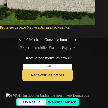
Propriété de luxe Neuve à Javea avec vue Mer
André Machado Gonzalez Immobilier
Expert immobilier France / Espagne
Recevoir de nouvelles offres
E
m
a
Recevoir les offres
i
l
*
No Result
Website Carbon