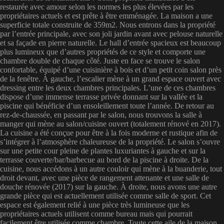
restaurée avec amour selon les normes les plus élevées par les
propriétaires actuels et est prête à être emménagée. La maison a une
superficie totale construite de 359m2. Nous entrons dans la propriété
par l’entrée principale, avec son joli jardin avant avec pelouse naturelle
et sa façade en pierre naturelle. Le hall d’entrée spacieux est beaucoup
plus lumineux que d’autres propriétés de ce style et comporte une
chambre double de chaque côté. Juste en face se trouve le salon
confortable, équipé d’une cuisinière à bois et d’un petit coin salon près
de la fenêtre. À gauche, l’escalier mène à un grand espace ouvert avec
dressing entre les deux chambres principales. L’une de ces chambres
dispose d’une immense terrasse privée donnant sur la vallée et la
piscine qui bénéficie d’un ensoleillement toute l’année. De retour au
rez-de-chaussée, en passant par le salon, nous trouvons la salle à
manger qui mène au salon/cuisine ouvert (totalement rénové en 2017).
La cuisine a été conçue pour être à la fois moderne et rustique afin de
s’intégrer à l’atmosphère chaleureuse de la propriété. Le salon s’ouvre
sur une petite cour pleine de plantes luxuriantes à gauche et sur la
terrasse couverte/bar/barbecue au bord de la piscine à droite. De la
cuisine, nous accédons à un autre couloir qui mène à la buanderie, tout
droit devant, avec une pièce de rangement attenante et une salle de
douche rénovée (2017) sur la gauche. À droite, nous avons une autre
grande pièce qui est actuellement utilisée comme salle de sport. Cet
espace est également relié à une pièce très lumineuse que les
propriétaires actuels utilisent comme bureau mais qui pourrait
facilement être utilisée comme chambre. Toute cette aile de la maison