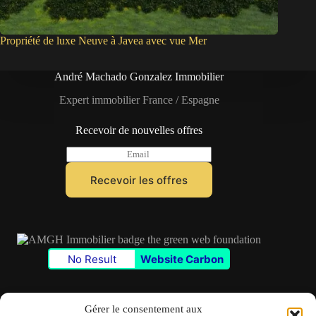
Propriété de luxe Neuve à Javea avec vue Mer
André Machado Gonzalez Immobilier
Expert immobilier France / Espagne
Recevoir de nouvelles offres
E
m
a
Recevoir les offres
i
l
*
No Result
Website Carbon
Gérer le consentement aux