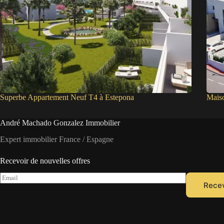
Superbe Appartement Neuf T4 à Estepona
Mais
André Machado Gonzalez Immobilier
Expert immobilier France / Espagne
Recevoir de nouvelles offres
E
Recev
m
a
i
l
*