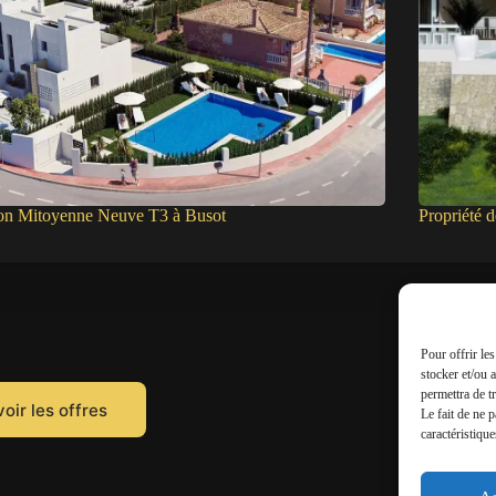
on Mitoyenne Neuve T3 à Busot
Propriété 
Pour offrir le
stocker et/ou 
permettra de t
oir les offres
Le fait de ne 
caractéristique