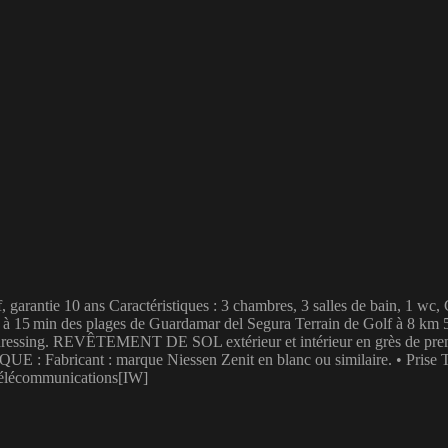
arantie 10 ans Caractéristiques : 3 chambres, 3 salles de bain, 1 wc, 
na à 15 min des plages de Guardamar del Segura Terrain de Golf à 8 km 
n dressing. REVÊTEMENT DE SOL extérieur et intérieur en grès de prem
ricant : marque Niessen Zenit en blanc ou similaire. • Prise TV dans 
e télécommunications[IW]