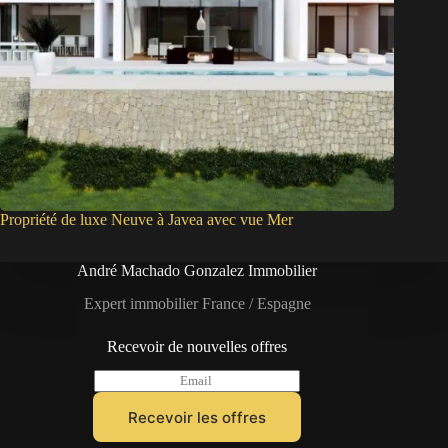
Propriété de luxe Neuve à Javea avec vue Mer
André Machado Gonzalez Immobilier
Expert immobilier France / Espagne
Recevoir de nouvelles offres
E
m
a
Recevoir les offres
i
l