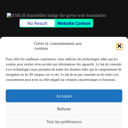
*
No Result
Website Carbon
Gérer le consentement aux
cookies
Contact
Pour offrir les meilleures expériences, nous utilisons des technologies telles que les
✆
06 22 39 73 24
cookies pour stocker et/ou accéder aux informations des appareils. Le fait de consentir
à ces technologies nous permettra de traiter des données telles que le comportement de
navigation ou les ID uniques sur ce site. Le fait de ne pas consentir ou de retirer son
✉
contact@amgh-immobilier.com
consentement peut avoir un effet négatif sur certaines caractéristiques et fonctions.
Accepter
Copyright © 2026 - André Machado Gonzalez Immobilier
Refuser
Mentions légales
Politique de cookies
Voir les préférences