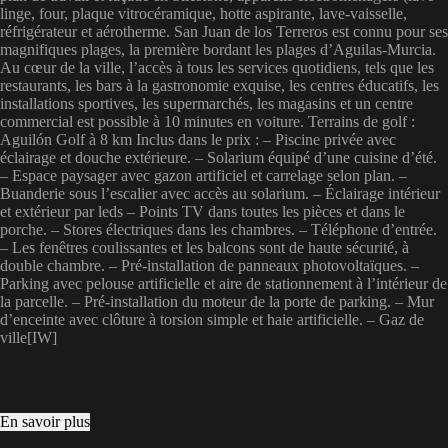
linge, four, plaque vitrocéramique, hotte aspirante, lave-vaisselle,
réfrigérateur et aérotherme. San Juan de los Terreros est connu pour ses
magnifiques plages, la première bordant les plages d’Aguilas-Murcia.
Au cœur de la ville, l’accès à tous les services quotidiens, tels que les
restaurants, les bars à la gastronomie exquise, les centres éducatifs, les
installations sportives, les supermarchés, les magasins et un centre
commercial est possible à 10 minutes en voiture. Terrains de golf :
Aguilón Golf à 8 km Inclus dans le prix : – Piscine privée avec
éclairage et douche extérieure. – Solarium équipé d’une cuisine d’été.
– Espace paysager avec gazon artificiel et carrelage selon plan. –
Buanderie sous l’escalier avec accès au solarium. – Éclairage intérieur
et extérieur par leds – Points TV dans toutes les pièces et dans le
porche. – Stores électriques dans les chambres. – Téléphone d’entrée.
– Les fenêtres coulissantes et les balcons sont de haute sécurité, à
double chambre. – Pré-installation de panneaux photovoltaïques. –
Parking avec pelouse artificielle et aire de stationnement à l’intérieur de
la parcelle. – Pré-installation du moteur de la porte de parking. – Mur
d’enceinte avec clôture à torsion simple et haie artificielle. – Gaz de
ville[IW]
En savoir plus