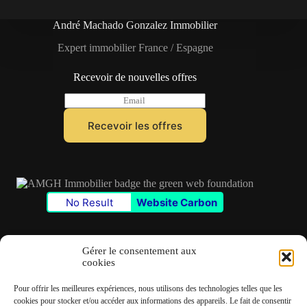
André Machado Gonzalez Immobilier
Expert immobilier France / Espagne
Recevoir de nouvelles offres
E
m
a
Recevoir les offres
i
l
*
No Result
Website Carbon
Gérer le consentement aux
cookies
Contact
Pour offrir les meilleures expériences, nous utilisons des technologies telles que les
✆
06 22 39 73 24
cookies pour stocker et/ou accéder aux informations des appareils. Le fait de consentir