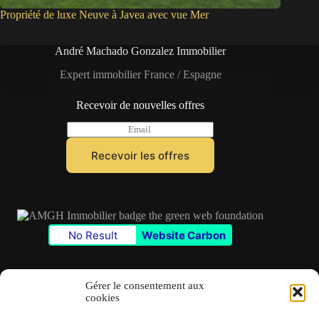
Propriété de luxe Neuve à Javea avec vue Mer
André Machado Gonzalez Immobilier
Expert immobilier France / Espagne
Recevoir de nouvelles offres
E
m
a
Recevoir les offres
i
l
*
No Result
Website Carbon
Gérer le consentement aux
cookies
Contact