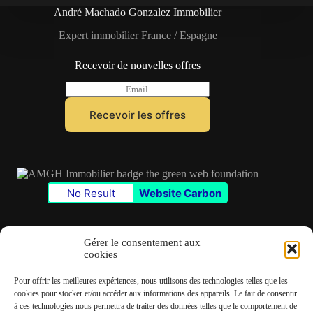
André Machado Gonzalez Immobilier
Expert immobilier France / Espagne
Recevoir de nouvelles offres
E
m
a
Recevoir les offres
i
l
*
No Result
Website Carbon
Gérer le consentement aux
cookies
Contact
Pour offrir les meilleures expériences, nous utilisons des technologies telles que les
✆
06 22 39 73 24
cookies pour stocker et/ou accéder aux informations des appareils. Le fait de consentir
à ces technologies nous permettra de traiter des données telles que le comportement de