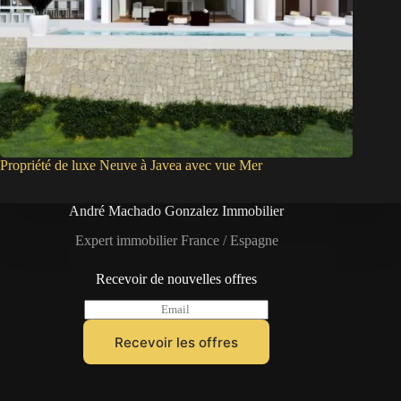
Propriété de luxe Neuve à Javea avec vue Mer
André Machado Gonzalez Immobilier
Expert immobilier France / Espagne
Recevoir de nouvelles offres
E
m
a
Recevoir les offres
i
l
*