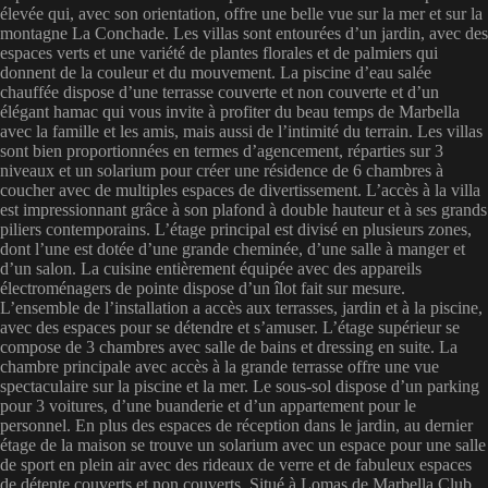
élevée qui, avec son orientation, offre une belle vue sur la mer et sur la
montagne La Conchade. Les villas sont entourées d’un jardin, avec des
espaces verts et une variété de plantes florales et de palmiers qui
donnent de la couleur et du mouvement. La piscine d’eau salée
chauffée dispose d’une terrasse couverte et non couverte et d’un
élégant hamac qui vous invite à profiter du beau temps de Marbella
avec la famille et les amis, mais aussi de l’intimité du terrain. Les villas
sont bien proportionnées en termes d’agencement, réparties sur 3
niveaux et un solarium pour créer une résidence de 6 chambres à
coucher avec de multiples espaces de divertissement. L’accès à la villa
est impressionnant grâce à son plafond à double hauteur et à ses grands
piliers contemporains. L’étage principal est divisé en plusieurs zones,
dont l’une est dotée d’une grande cheminée, d’une salle à manger et
d’un salon. La cuisine entièrement équipée avec des appareils
électroménagers de pointe dispose d’un îlot fait sur mesure.
L’ensemble de l’installation a accès aux terrasses, jardin et à la piscine,
avec des espaces pour se détendre et s’amuser. L’étage supérieur se
compose de 3 chambres avec salle de bains et dressing en suite. La
chambre principale avec accès à la grande terrasse offre une vue
spectaculaire sur la piscine et la mer. Le sous-sol dispose d’un parking
pour 3 voitures, d’une buanderie et d’un appartement pour le
personnel. En plus des espaces de réception dans le jardin, au dernier
étage de la maison se trouve un solarium avec un espace pour une salle
de sport en plein air avec des rideaux de verre et de fabuleux espaces
de détente couverts et non couverts. Situé à Lomas de Marbella Club,