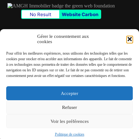
No Result
Website Carbon
Gérer le consentement aux
cookies
Contact
Pour offrir les meilleures expériences, nous utilisons des technologies telles que les
✆
06 22 39 73 24
cookies pour stocker et/ou accéder aux informations des appareils. Le fait de consentir
à ces technologies nous permettra de traiter des données telles que le comportement de
navigation ou les ID uniques sur ce site. Le fait de ne pas consentir ou de retirer son
✉
contact@amgh-immobilier.com
consentement peut avoir un effet négatif sur certaines caractéristiques et fonctions.
Accepter
Copyright © 2026 - André Machado Gonzalez Immobilier
Refuser
Mentions légales
Politique de cookies
Voir les préférences
Politique de cookies
Fait avec
♡
par
RampUP