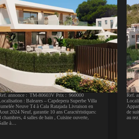
Ref. annonce : TM-80603V Prix : 960000
Ref. 
Localisation : Baleares – Capdepera Superbe Villa
Locali
Jumelée Neuve T4 à Cala Ratajada Livraison en
Appar
Aout 2024 Neuf, garantie 10 ans Caractéristiques:
de sui
3 chambres, 4 salles de bain , Cuisine ouverte,
au re
Salle à…