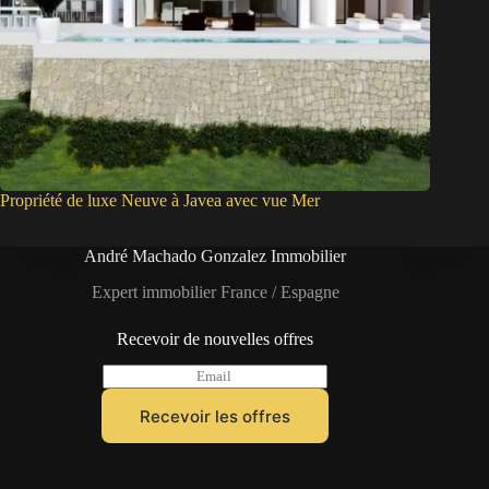
Propriété de luxe Neuve à Javea avec vue Mer
André Machado Gonzalez Immobilier
Expert immobilier France / Espagne
Recevoir de nouvelles offres
E
m
a
Recevoir les offres
i
l
*