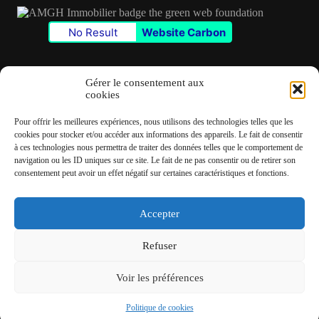
No Result
Website Carbon
Gérer le consentement aux
cookies
Contact
Pour offrir les meilleures expériences, nous utilisons des technologies telles que les
✆
06 22 39 73 24
cookies pour stocker et/ou accéder aux informations des appareils. Le fait de consentir
à ces technologies nous permettra de traiter des données telles que le comportement de
navigation ou les ID uniques sur ce site. Le fait de ne pas consentir ou de retirer son
✉
contact@amgh-immobilier.com
consentement peut avoir un effet négatif sur certaines caractéristiques et fonctions.
Accepter
Copyright © 2026 - André Machado Gonzalez Immobilier
Refuser
Mentions légales
Politique de cookies
Voir les préférences
Politique de cookies
Fait avec
♡
par
RampUP